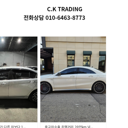
중고차수출 내 차가 다른 차보다 100만 원 더 비싼 이유? 수출 효자 옵션 TOP 3
중고차수출 주행거리 20만km 넘은 내 차, 국내 매매보다 비싸게 파는 법